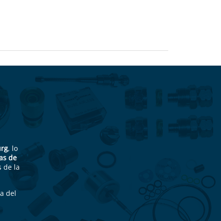
urg
, lo
as de
 de la
a del