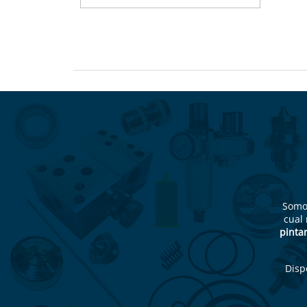
Som
cual
pintar
Disp