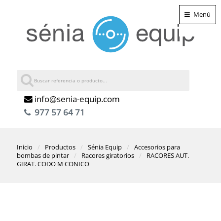
Menú
info@senia-equip.com
977 57 64 71
Inicio
Productos
Sénia Equip
Accesorios para
bombas de pintar
Racores giratorios
RACORES AUT.
GIRAT. CODO M CONICO