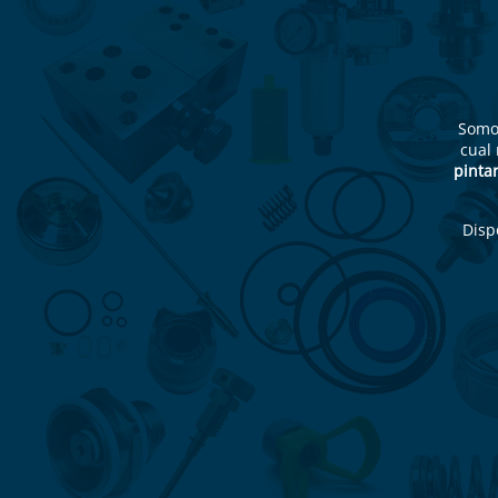
Som
cual
pintar
Disp