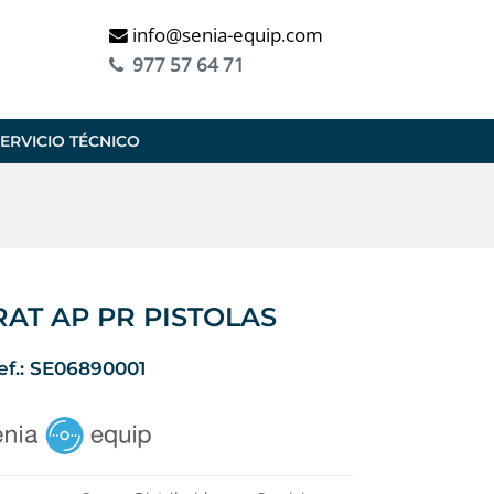
info@senia-equip.com
977 57 64 71
ERVICIO TÉCNICO
AT AP PR PISTOLAS
ef.: SE06890001