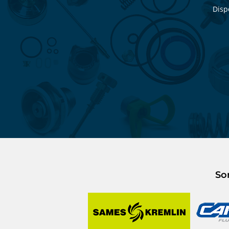
Disp
So