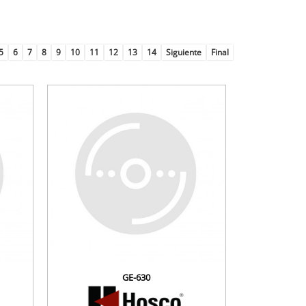
5
6
7
8
9
10
11
12
13
14
Siguiente
Final
GE-630