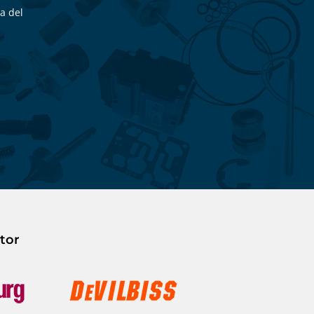
a del
tor