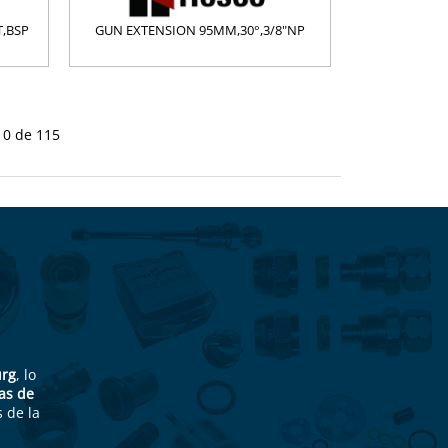
,BSP
GUN EXTENSION 95MM,30°,3/8"NP
10 de 115
urg
, lo
as de
 de la